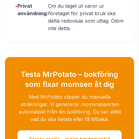
•
Privat
Om du taget ut varor ur
användning:
företaget för privat bruk ska
detta redovisas som uttag. Glöm
inte detta.
Testa MrPotato – bokföring
som fixar momsen åt dig
Med MrPotato slipper du manuella
uträkningar. Vi genererar momsrapporten
automatiskt från din bokföring. Du ser alltid
vad du ska betala eller få tillbaka.