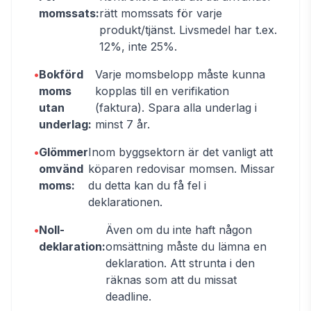
momssats:
rätt momssats för varje
produkt/tjänst. Livsmedel har t.ex.
12%, inte 25%.
•
Bokförd
Varje momsbelopp måste kunna
moms
kopplas till en verifikation
utan
(faktura). Spara alla underlag i
underlag:
minst 7 år.
•
Glömmer
Inom byggsektorn är det vanligt att
omvänd
köparen redovisar momsen. Missar
moms:
du detta kan du få fel i
deklarationen.
•
Noll-
Även om du inte haft någon
deklaration:
omsättning måste du lämna en
deklaration. Att strunta i den
räknas som att du missat
deadline.