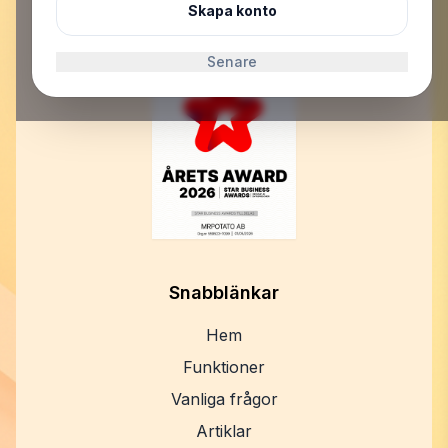
Org.nr: 559523-7099
Skapa konto
E-post:
support@mrpotato.se
Senare
Snabblänkar
Hem
Funktioner
Vanliga frågor
Artiklar