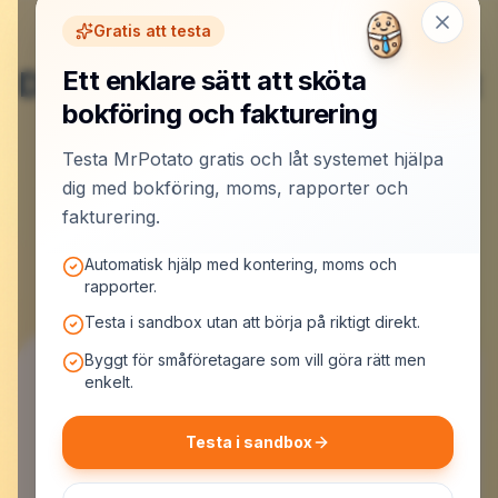
Gratis att testa
Du är klar här – nu börjar det
Ett enklare sätt att sköta
bokföring och fakturering
roliga.
Testa MrPotato gratis och låt systemet hjälpa
dig med bokföring, moms, rapporter och
Skapa konto och låt MrPotato jobba
fakturering.
Automatisk hjälp med kontering, moms och
rapporter.
Testa i sandbox utan att börja på riktigt direkt.
Byggt för småföretagare som vill göra rätt men
enkelt.
Testa i sandbox
MrPotato AB
Malmskillnadsgatan 44, 111 57 Stockholm