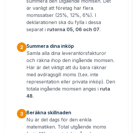
summera den utgående momsen. Det
är vanligt att företag har flera
momssatser (25%, 12%, 6%). I
deklarationen ska du fylla i dessa
separat i
rutorna 05, 06 och 07
.
Summera dina inköp
2
Samla alla dina leverantörsfakturor
och räkna ihop den ingående momsen.
Här är det viktigt att du bara räknar
med avdragsgill moms (t.ex. inte
representation eller privata inköp). Den
totala ingående momsen anges i
ruta
48
.
Beräkna skillnaden
3
Nu är det dags för den enkla
matematiken. Total utgående moms