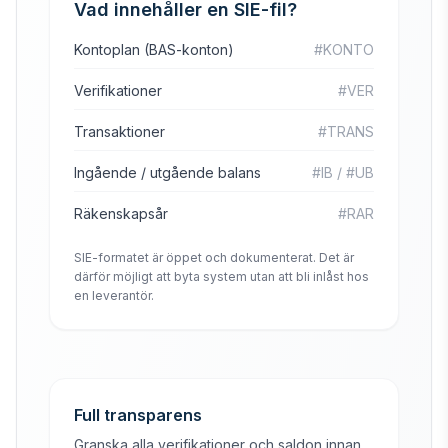
Vad innehåller en SIE-fil?
Kontoplan (BAS-konton)
#KONTO
Verifikationer
#VER
Transaktioner
#TRANS
Ingående / utgående balans
#IB / #UB
Räkenskapsår
#RAR
SIE-formatet är öppet och dokumenterat. Det är
därför möjligt att byta system utan att bli inlåst hos
en leverantör.
Full transparens
Granska alla verifikationer och saldon innan