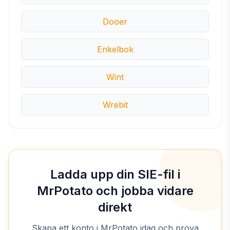
Dooer
Enkelbok
Wint
Wrebit
Ladda upp din SIE-fil i
MrPotato och jobba vidare
direkt
Skapa ett konto i MrPotato idag och prova