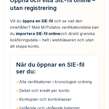
Öppna och visa SIE-fil online –
utan registrering
Vill du
öppna en SIE-fil
och se vad den
innehåller? Med MrPotatos verifikationslista kan
du
importera SIE-fil online
och direkt granska
bokföringsdata – helt i webbläsaren och utan
att skapa konto.
När du öppnar en SIE-fil
ser du:
✓
Alla verifikationer i kronologisk ordning
✓
Debet och kredit per konto
✓
Kontoplan och kontoklasser
✓
Ingående och utgående balanser