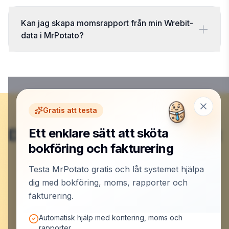
Kan jag skapa momsrapport från min Wrebit-
data i MrPotato?
Gratis att testa
Du är klar här – nu börjar det
Ett enklare sätt att sköta
bokföring och fakturering
roliga.
Testa MrPotato gratis och låt systemet hjälpa
dig med bokföring, moms, rapporter och
Skapa konto och låt MrPotato jobba
fakturering.
Automatisk hjälp med kontering, moms och
rapporter.