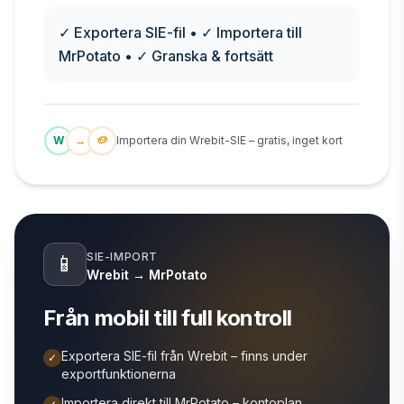
✓ Exportera SIE-fil • ✓ Importera till
MrPotato • ✓ Granska & fortsätt
W
→
🥔
Importera din Wrebit-SIE – gratis, inget kort
SIE-IMPORT
📱
Wrebit → MrPotato
Från mobil till full kontroll
Exportera SIE-fil från Wrebit – finns under
✓
exportfunktionerna
Importera direkt till MrPotato – kontoplan,