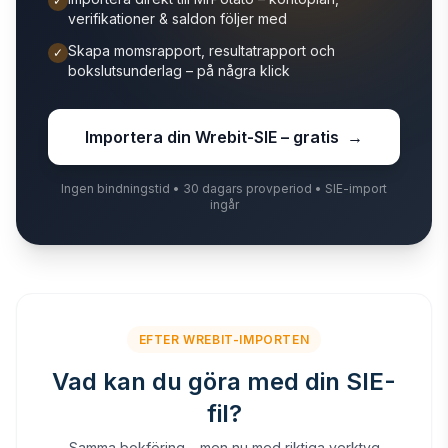
✓
verifikationer & saldon följer med
Skapa momsrapport, resultatrapport och
✓
bokslutsunderlag – på några klick
Importera din Wrebit-SIE – gratis
→
Ingen bindningstid • 30 dagars provperiod • SIE-import
ingår
EFTER WREBIT-IMPORTEN
Vad kan du göra med din SIE-
fil?
Samma bokföring – men nu med riktiga verktyg