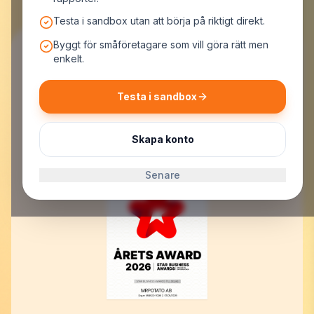
Testa i sandbox utan att börja på riktigt direkt.
Byggt för småföretagare som vill göra rätt men
enkelt.
Testa i sandbox
MrPotato AB
Malmskillnadsgatan 44, 111 57 Stockholm
Org.nr: 559523-7099
Skapa konto
E-post:
support@mrpotato.se
Senare