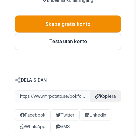
Enkelt att komma igång
Skapa gratis konto
Testa utan konto
DELA SIDAN
https://www.mrpotato.se/bokfora-konton/2660
Kopiera
Facebook
Twitter
LinkedIn
WhatsApp
SMS