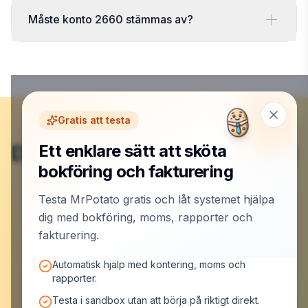
Måste konto 2660 stämmas av?
Gratis att testa
Du är klar här – nu börjar det
Ett enklare sätt att sköta
bokföring och fakturering
roliga.
Testa MrPotato gratis och låt systemet hjälpa
dig med bokföring, moms, rapporter och
Skapa konto och låt MrPotato jobba
fakturering.
Automatisk hjälp med kontering, moms och
rapporter.
Testa i sandbox utan att börja på riktigt direkt.