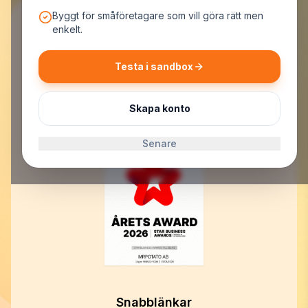
Byggt för småföretagare som vill göra rätt men
enkelt.
Testa i sandbox
MrPotato AB
Malmskillnadsgatan 44, 111 57 Stockholm
Org.nr: 559523-7099
Skapa konto
E-post:
support@mrpotato.se
Senare
Snabblänkar