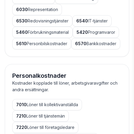
6030
Representation
6530
Redovisningstjänster
6540
IT-tjänster
5460
Förbrukningsmaterial
5420
Programvaror
5610
Personbilskostnader
6570
Bankkostnader
Personalkostnader
Kostnader kopplade till löner, arbetsgivaravgifter och
andra ersättningar.
7010
Löner till kollektivanställda
7210
Löner till tjänstemän
7220
Löner till företagsledare