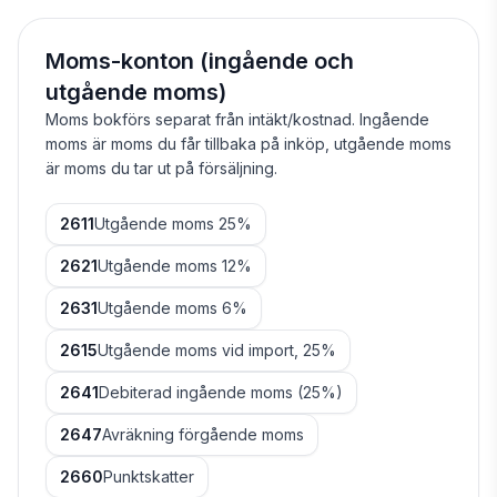
Moms-konton (ingående och
utgående moms)
Moms bokförs separat från intäkt/kostnad. Ingående
moms är moms du får tillbaka på inköp, utgående moms
är moms du tar ut på försäljning.
2611
Utgående moms 25%
2621
Utgående moms 12%
2631
Utgående moms 6%
2615
Utgående moms vid import, 25%
2641
Debiterad ingående moms (25%)
2647
Avräkning förgående moms
2660
Punktskatter