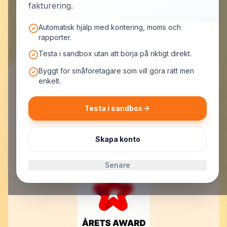
Skapa konto och låt MrPotato jobba
fakturering.
Automatisk hjälp med kontering, moms och
rapporter.
Testa i sandbox utan att börja på riktigt direkt.
Byggt för småföretagare som vill göra rätt men
enkelt.
Testa i sandbox
MrPotato AB
Malmskillnadsgatan 44, 111 57 Stockholm
Org.nr: 559523-7099
Skapa konto
E-post:
support@mrpotato.se
Senare