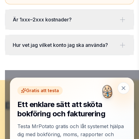
Är 1xxx–2xxx kostnader?
Hur vet jag vilket konto jag ska använda?
Gratis att testa
Du är klar här – nu börjar det
Ett enklare sätt att sköta
bokföring och fakturering
roliga.
Testa MrPotato gratis och låt systemet hjälpa
dig med bokföring, moms, rapporter och