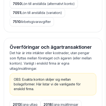
7050
Lön till anställda (alternativt konto)
7051
Lön till anställda (variation)
7510
Arbetsgivaravgifter
Överföringar och ägartransaktioner
Det här är inte intäkter eller kostnader, utan pengar
som flyttas mellan företaget och ägaren (eller mellan
konton). Vanligt i enskild firma är egna
uttag/insättningar.
OBS: Exakta konton skiljer sig mellan
bolagsformer. Här listar vi de vanligaste för
enskild firma.
2013
Egna uttag
2018
Egna insättningar