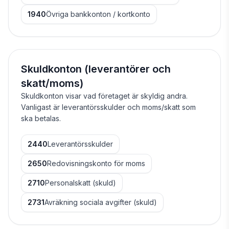
1940
Övriga bankkonton / kortkonto
Skuldkonton (leverantörer och
skatt/moms)
Skuldkonton visar vad företaget är skyldig andra.
Vanligast är leverantörsskulder och moms/skatt som
ska betalas.
2440
Leverantörsskulder
2650
Redovisningskonto för moms
2710
Personalskatt (skuld)
2731
Avräkning sociala avgifter (skuld)