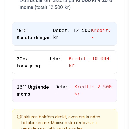
Du skickar en faktura på
10 000 kr + 25%
moms
(totalt 12 500 kr)
1510
Debet:
12 500
Kredit:
Kundfordringar
kr
-
30xx
Debet:
Kredit:
10 000
Försäljning
-
kr
2611 Utgående
Debet:
Kredit:
2 500
moms
-
kr
Fakturan bokförs direkt, även om kunden
betalar senare. Momsen ska redovisas i
perioden när fakturan skapades.