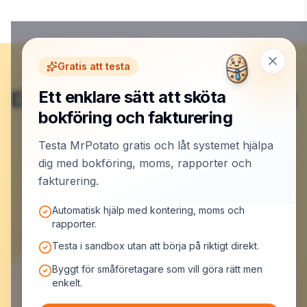
Gratis att testa
Du är klar här – nu börjar det
Ett enklare sätt att sköta
bokföring och fakturering
roliga.
Testa MrPotato gratis och låt systemet hjälpa
dig med bokföring, moms, rapporter och
Skapa konto och låt MrPotato jobba
fakturering.
Automatisk hjälp med kontering, moms och
rapporter.
Testa i sandbox utan att börja på riktigt direkt.
Byggt för småföretagare som vill göra rätt men
enkelt.