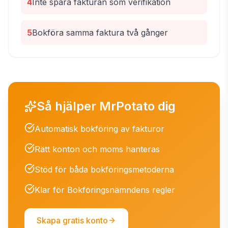
4
Inte spara fakturan som verifikation
5
Bokföra samma faktura två gånger
Så hjälper MrPotato dig
Automatisk bokföring av fakturor
Rätt konton och moms hanteras
Stöd för båda bokföringsmetoderna
Klar för Bokföringsnämndens regler
Skapa gratis konto