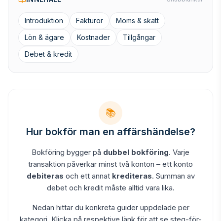
Introduktion
Fakturor
Moms & skatt
Lön & ägare
Kostnader
Tillgångar
Debet & kredit
📚
Hur bokför man en affärshändelse?
Bokföring bygger på
dubbel bokföring
. Varje
transaktion påverkar minst två konton – ett konto
debiteras
och ett annat
krediteras
. Summan av
debet och kredit måste alltid vara lika.
Nedan hittar du konkreta guider uppdelade per
kategori. Klicka på respektive länk för att se steg-för-