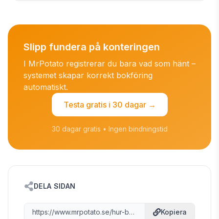
Slipp fundera på konteringen
I MrPotato registrerar du bara vad som hänt –
systemet skapar korrekt bokföring
automatiskt.
Testa gratis i 30 dagar →
30 dagar gratis • Ingen bindningstid
DELA SIDAN
https://www.mrpotato.se/hur-bokfor-man
Kopiera