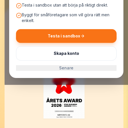
Testa i sandbox utan att börja på riktigt direkt.
Byggt för småföretagare som vill göra rätt men
enkelt.
Testa i sandbox
MrPotato AB
Malmskillnadsgatan 44, 111 57 Stockholm
Org.nr: 559523-7099
Skapa konto
E-post:
support@mrpotato.se
Senare