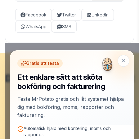
Facebook
Twitter
LinkedIn
WhatsApp
SMS
Gratis att testa
Du är klar här – nu börjar det
Ett enklare sätt att sköta
bokföring och fakturering
roliga.
Testa MrPotato gratis och låt systemet hjälpa
dig med bokföring, moms, rapporter och
Skapa konto och låt MrPotato jobba
fakturering.
Automatisk hjälp med kontering, moms och
rapporter.