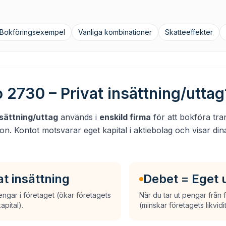
Bokföringsexempel
Vanliga kombinationer
Skatteeffekter
 2730 – Privat insättning/uttag
nsättning/uttag
används i
enskild firma
för att bokföra tra
on. Kontot motsvarar eget kapital i aktiebolag och visar di
at insättning
Debet = Eget 
engar i företaget (ökar företagets
När du tar ut pengar från 
apital).
(minskar företagets likvidi