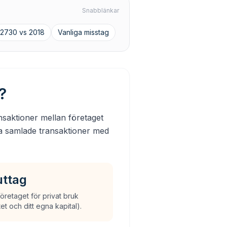
Snabblänkar
2730 vs 2018
Vanliga misstag
?
nsaktioner mellan företaget
na samlade transaktioner med
uttag
företaget för privat bruk
tet och ditt egna kapital).