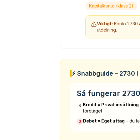
Kapitalkonto (klass 2)
Viktigt:
Konto 2730
utdelning.
⚡ Snabbguide – 2730 i 
Så fungerar 2730
Kredit = Privat insättning
K
företaget
Debet = Eget uttag
– du ta
D