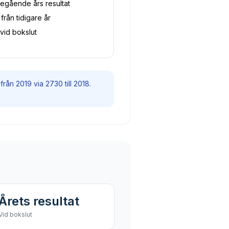
regående års resultat
från tidigare år
vid bokslut
rån 2019 via 2730 till 2018.
Årets resultat
Vid bokslut