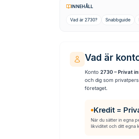
INNEHÅLL
Vad är 2730?
Snabbguide
Vad är konto
Konto
2730 – Privat i
och dig som privatpers
företaget.
Kredit = Priv
När du sätter in egna p
likviditet och ditt egna k