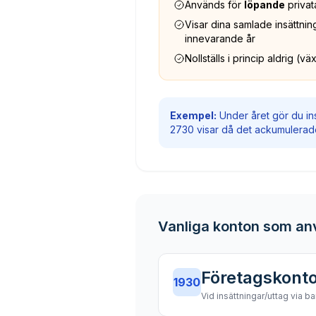
Används för
löpande
privat
Visar dina samlade insättnin
innevarande år
Nollställs i princip aldrig (
Exempel:
Under året gör du ins
2730 visar då det ackumulerade 
Vanliga konton som a
Företagskont
1930
Vid insättningar/uttag via b