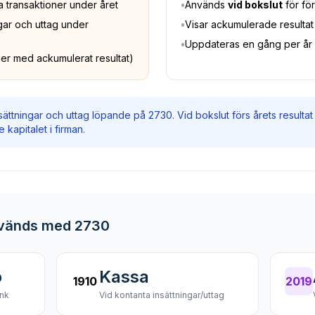
a transaktioner under året
•
Används
vid bokslut
för fö
gar och uttag under
•
Visar ackumulerade resultat 
•
Uppdateras en gång per år 
växer med ackumulerat resultat)
ättningar och uttag löpande på 2730. Vid bokslut förs årets resultat f
kapitalet i firman.
nvänds med 2730
o
Kassa
1910
2019
ank
Vid kontanta insättningar/uttag