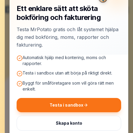
Du är klar här – nu börjar det
Ett enklare sätt att sköta
bokföring och fakturering
roliga.
Testa MrPotato gratis och låt systemet hjälpa
dig med bokföring, moms, rapporter och
Skapa konto och låt MrPotato jobba
fakturering.
Automatisk hjälp med kontering, moms och
rapporter.
Testa i sandbox utan att börja på riktigt direkt.
Byggt för småföretagare som vill göra rätt men
enkelt.
Testa i sandbox
MrPotato AB
Malmskillnadsgatan 44, 111 57 Stockholm
Org.nr: 559523-7099
Skapa konto
E-post:
support@mrpotato.se