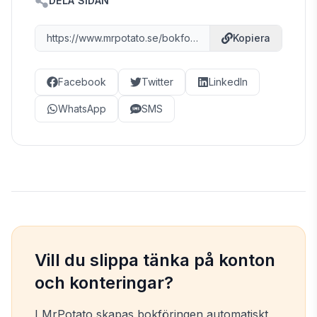
DELA SIDAN
https://www.mrpotato.se/bokfora-konton/2018
Kopiera
Facebook
Twitter
LinkedIn
WhatsApp
SMS
Vill du slippa tänka på konton
och konteringar?
I MrPotato skapas bokföringen automatiskt