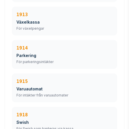
1913
Växelkassa
För växelpengar
1914
Parkering
För parkeringsintäkter
1915
Varuautomat
För intäkter från varuautomater
1918
Swish
För Swish som hanteras via kassa