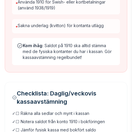
Använda 1910 för Swish- eller kortbetalningar
•
(använd 1938/1919)
Sakna underlag (kvitton) för kontanta utlägg
•
Kom ihåg:
Saldot på 1910 ska alltid stämma
med de fysiska kontanter du har i kassan. Gör
kassaavstämning regelbundet!
Checklista: Daglig/veckovis
kassaavstämning
✓
☐ Räkna alla sedlar och mynt i kassan
✓
☐ Notera saldot från konto 1910 i bokföringen
✓
☐ Jämför fysisk kassa med bokfört saldo