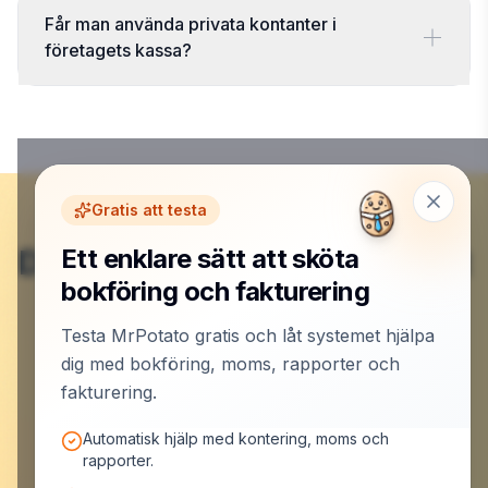
Får man använda privata kontanter i
företagets kassa?
Gratis att testa
Du är klar här – nu börjar det
Ett enklare sätt att sköta
bokföring och fakturering
roliga.
Testa MrPotato gratis och låt systemet hjälpa
dig med bokföring, moms, rapporter och
Skapa konto och låt MrPotato jobba
fakturering.
Automatisk hjälp med kontering, moms och
rapporter.