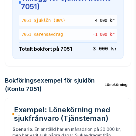
7051)
7051
Sjuklön (80%)
4 000
kr
7051
Karensavdrag
-1 000
kr
Totalt bokfört på 7051
3 000 kr
Bokföringsexempel för sjuklön
Lönekörning
(Konto 7051)
Exempel: Lönekörning med
sjukfrånvaro (Tjänsteman)
Scenario:
En anställd har en månadslön på 30 000 kr,
men har varit sjuk några dagar. Sjukavdraget från