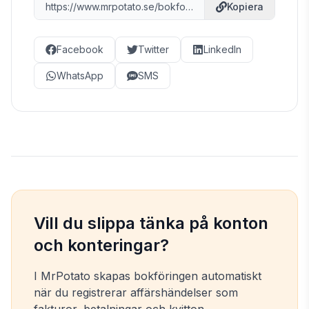
https://www.mrpotato.se/bokfora-konton/7051
Kopiera
Facebook
Twitter
LinkedIn
WhatsApp
SMS
Vill du slippa tänka på konton
och konteringar?
I MrPotato skapas bokföringen automatiskt
när du registrerar affärshändelser som