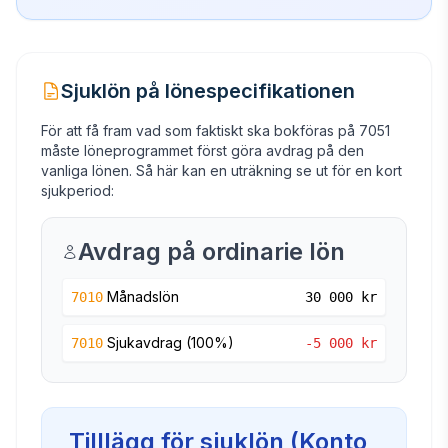
Sjuklön på lönespecifikationen
För att få fram vad som faktiskt ska bokföras på 7051
måste löneprogrammet först göra avdrag på den
vanliga lönen. Så här kan en uträkning se ut för en kort
sjukperiod:
Avdrag på ordinarie lön
Månadslön
7010
30 000
kr
Sjukavdrag (100%)
7010
-5 000
kr
Tilllägg för sjuklön (Konto