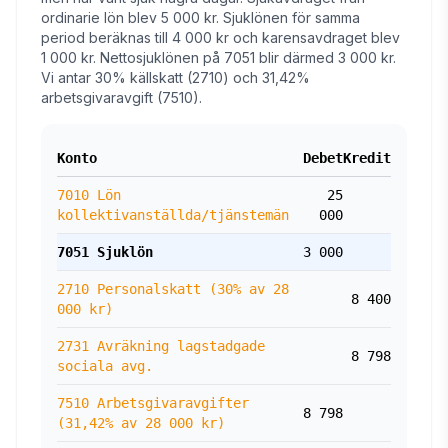
ordinarie lön blev 5 000 kr. Sjuklönen för samma
period beräknas till 4 000 kr och karensavdraget blev
1 000 kr. Nettosjuklönen på 7051 blir därmed 3 000 kr.
Vi antar 30% källskatt (2710) och 31,42%
arbetsgivaravgift (7510).
Konto
Debet
Kredit
7010 Lön
25
kollektivanställda/tjänstemän
000
7051 Sjuklön
3 000
2710 Personalskatt (30% av 28
8 400
000 kr)
2731 Avräkning lagstadgade
8 798
sociala avg.
7510 Arbetsgivaravgifter
8 798
(31,42% av 28 000 kr)