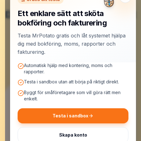
Du är klar här – nu börjar det
Ett enklare sätt att sköta
bokföring och fakturering
roliga.
Testa MrPotato gratis och låt systemet hjälpa
dig med bokföring, moms, rapporter och
Skapa konto och låt MrPotato jobba
fakturering.
Automatisk hjälp med kontering, moms och
rapporter.
Testa i sandbox utan att börja på riktigt direkt.
Byggt för småföretagare som vill göra rätt men
enkelt.
Testa i sandbox
MrPotato AB
Malmskillnadsgatan 44, 111 57 Stockholm
Org.nr: 559523-7099
Skapa konto