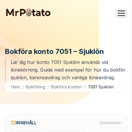
Bokföra konto 7051 – Sjuklön
Lär dig hur konto 7051 Sjuklön används vid
lönekörning. Guide med exempel för hur du bokför
sjuklön, karensavdrag och vanliga löneavdrag.
Hem
/
Bokföring
/
Bokföra konton
/
7051 Sjuklön
INNEHÅLL
Snabblänkar