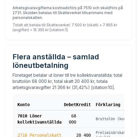
Arbetsgivaravgifterna kostnadsförs på 7510 och skuldförs på
2731. Skulden betalas till Skatteverket tillsammans med
personalskatten.
Totalt att betala till Skatteverket: 7 500 kr (skatt) + 7 855 kr
(avgifter) = 15 355 kr [citation:1].
Flera anställda – samlad
löneutbetalning
Företaget betalar ut löner till tre kollektivanställda: total
bruttolön 68 000 kr, total skatt 20 400 kr, totala
arbetsgivaravgifter 21 366 kr (31,42%) [citation:10].
Konto
Debet
Kredit
Förklaring
7010 Löner
68
Bruttolön (kostnad)
kollektivanställda
000
Preliminärskatt
2710 Personalskatt
20 400