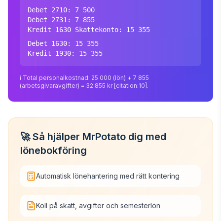
Debet 2710: 7 500
Debet 2731: 7 855
Kredit 1630 Skattekonto: 15 355
Debet 1630: 15 355
Kredit 1930: 15 355
ℹ️ Total personalkostnad: 25 000 (lön) + 7 855
(arbetsgivaravgifter) = 32 855 kr [citation:10].
🚀 Så hjälper MrPotato dig med
lönebokföring
Automatisk lönehantering med rätt kontering
Koll på skatt, avgifter och semesterlön