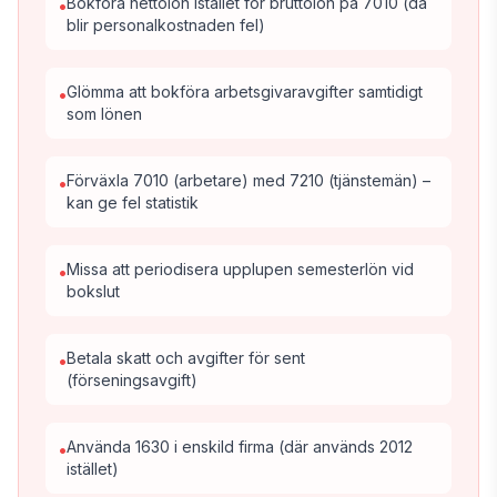
Bokföra nettolön istället för bruttolön på 7010 (då
•
blir personalkostnaden fel)
Glömma att bokföra arbetsgivaravgifter samtidigt
•
som lönen
Förväxla 7010 (arbetare) med 7210 (tjänstemän) –
•
kan ge fel statistik
Missa att periodisera upplupen semesterlön vid
•
bokslut
Betala skatt och avgifter för sent
•
(förseningsavgift)
Använda 1630 i enskild firma (där används 2012
•
istället)