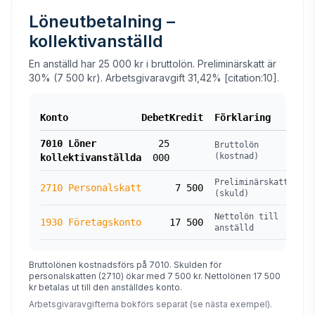
Löneutbetalning –
kollektivanställd
En anställd har 25 000 kr i bruttolön. Preliminärskatt är
30% (7 500 kr). Arbetsgivaravgift 31,42% [citation:10].
Konto
Debet
Kredit
Förklaring
7010 Löner
25
Bruttolön
(kostnad)
kollektivanställda
000
Preliminärskatt
2710 Personalskatt
7 500
(skuld)
Nettolön till
1930 Företagskonto
17 500
anställd
Bruttolönen kostnadsförs på 7010. Skulden för
personalskatten (2710) ökar med 7 500 kr. Nettolönen 17 500
kr betalas ut till den anställdes konto.
Arbetsgivaravgifterna bokförs separat (se nästa exempel).