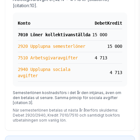
[citation:10].
Konto
Debet
Kredit
7010 Löner kollektivanställda
15 000
2920 Upplupna semesterlöner
15 000
7510 Arbetsgivaravgifter
4 713
2940 Upplupna sociala
4 713
avgifter
Semesterlönen kostnadsförs i det år den intjänas, även om
den betalas ut senare. Samma princip för sociala avgifter
[citation:3].
När semesterlönen betalas ut nästa år återförs skulderna:
Debet 2920/2940, Kredit 7010/7510 och samtidigt bokförs
utbetalningen som vanlig lön.