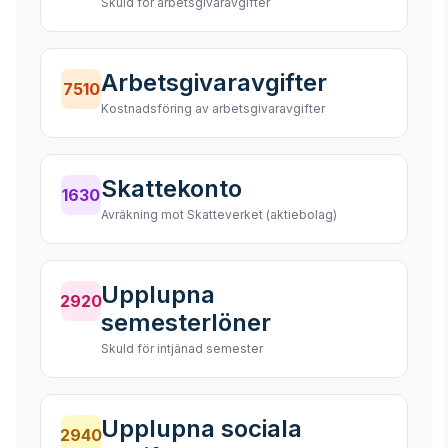
Skuld för arbetsgivaravgifter
Arbetsgivaravgifter
7510
Kostnadsföring av arbetsgivaravgifter
Skattekonto
1630
Avräkning mot Skatteverket (aktiebolag)
Upplupna
2920
semesterlöner
Skuld för intjänad semester
Upplupna sociala
2940