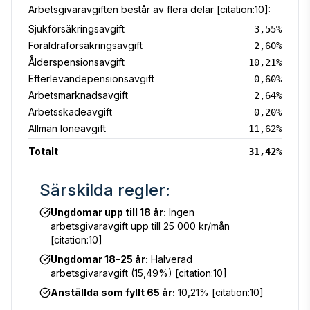
Arbetsgivaravgiften består av flera delar [citation:10]:
Sjukförsäkringsavgift
3,55%
Föräldraförsäkringsavgift
2,60%
Ålderspensionsavgift
10,21%
Efterlevandepensionsavgift
0,60%
Arbetsmarknadsavgift
2,64%
Arbetsskadeavgift
0,20%
Allmän löneavgift
11,62%
Totalt
31,42%
Särskilda regler:
Ungdomar upp till 18 år:
Ingen
arbetsgivaravgift upp till 25 000 kr/mån
[citation:10]
Ungdomar 18-25 år:
Halverad
arbetsgivaravgift (15,49%) [citation:10]
Anställda som fyllt 65 år:
10,21% [citation:10]