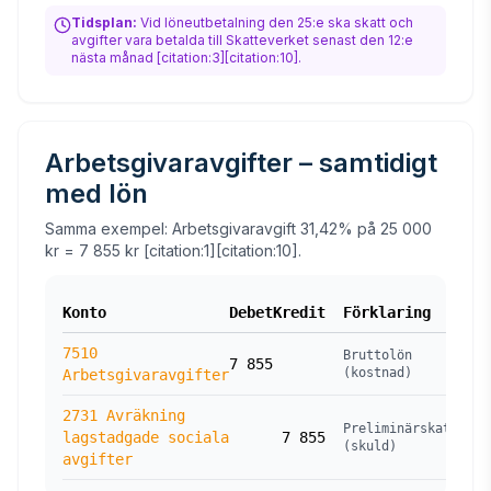
Tidsplan:
Vid löneutbetalning den 25:e ska skatt och
avgifter vara betalda till Skatteverket senast den 12:e
nästa månad [citation:3][citation:10].
Arbetsgivaravgifter – samtidigt
med lön
Samma exempel: Arbetsgivaravgift 31,42% på 25 000
kr = 7 855 kr [citation:1][citation:10].
Konto
Debet
Kredit
Förklaring
7510
Bruttolön
7 855
(kostnad)
Arbetsgivaravgifter
2731 Avräkning
Preliminärskatt
lagstadgade sociala
7 855
(skuld)
avgifter