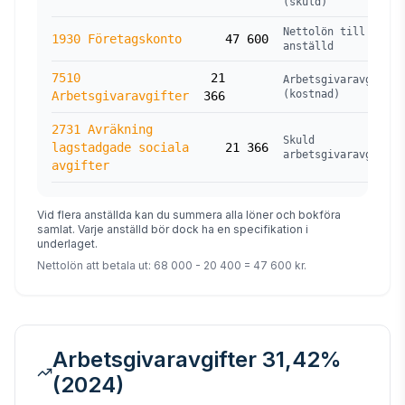
(skuld)
Nettolön till
1930 Företagskonto
47 600
anställd
7510
21
Arbetsgivaravgifter
(kostnad)
Arbetsgivaravgifter
366
2731 Avräkning
Skuld
lagstadgade sociala
21 366
arbetsgivaravgifter
avgifter
Vid flera anställda kan du summera alla löner och bokföra
samlat. Varje anställd bör dock ha en specifikation i
underlaget.
Nettolön att betala ut: 68 000 - 20 400 = 47 600 kr.
Arbetsgivaravgifter 31,42%
(2024)