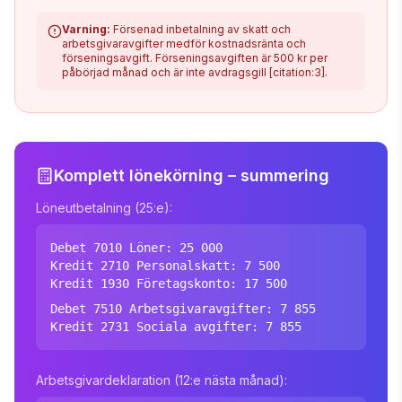
Varning:
Försenad inbetalning av skatt och
arbetsgivaravgifter medför kostnadsränta och
förseningsavgift. Förseningsavgiften är 500 kr per
påbörjad månad och är inte avdragsgill [citation:3].
Komplett lönekörning – summering
Löneutbetalning (25:e):
Debet 7010 Löner: 25 000
Kredit 2710 Personalskatt: 7 500
Kredit 1930 Företagskonto: 17 500
Debet 7510 Arbetsgivaravgifter: 7 855
Kredit 2731 Sociala avgifter: 7 855
Arbetsgivardeklaration (12:e nästa månad):