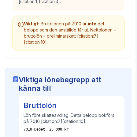
[citation:1][citation:3].
Viktigt:
Bruttolönen på 7010 är
inte
det
belopp som den anställde får ut. Nettolönen =
bruttolön − preliminärskatt [citation:7]
[citation:10].
Viktiga lönebegrepp att
känna till
Bruttolön
Lön före skatteavdrag. Detta belopp bokförs
på 7010 [citation:7][citation:10].
7010 Debet: 25 000 kr