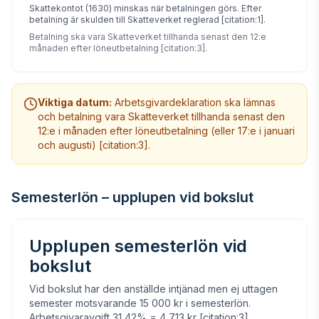
Skattekontot (1630) minskas när betalningen görs. Efter
betalning är skulden till Skatteverket reglerad [citation:1].
Betalning ska vara Skatteverket tillhanda senast den 12:e
månaden efter löneutbetalning [citation:3].
Viktiga datum:
Arbetsgivardeklaration ska lämnas
och betalning vara Skatteverket tillhanda senast den
12:e i månaden efter löneutbetalning (eller 17:e i januari
och augusti) [citation:3].
Semesterlön – upplupen vid bokslut
Upplupen semesterlön vid
bokslut
Vid bokslut har den anställde intjänad men ej uttagen
semester motsvarande 15 000 kr i semesterlön.
Arbetsgivaravgift 31,42% = 4 713 kr [citation:3]