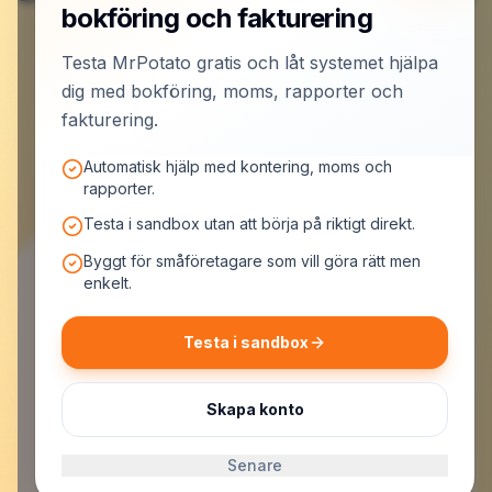
bokföring och fakturering
roliga.
Testa MrPotato gratis och låt systemet hjälpa
dig med bokföring, moms, rapporter och
Skapa konto och låt MrPotato jobba
fakturering.
Automatisk hjälp med kontering, moms och
rapporter.
Testa i sandbox utan att börja på riktigt direkt.
Byggt för småföretagare som vill göra rätt men
enkelt.
Testa i sandbox
MrPotato AB
Malmskillnadsgatan 44, 111 57 Stockholm
Org.nr: 559523-7099
Skapa konto
E-post:
support@mrpotato.se
Senare