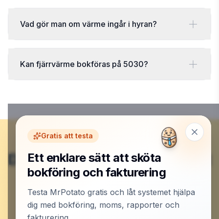
Vad gör man om värme ingår i hyran?
Kan fjärrvärme bokföras på 5030?
Gratis att testa
Du är klar här – nu börjar det
Ett enklare sätt att sköta
bokföring och fakturering
roliga.
Testa MrPotato gratis och låt systemet hjälpa
dig med bokföring, moms, rapporter och
Skapa konto och låt MrPotato jobba
fakturering.