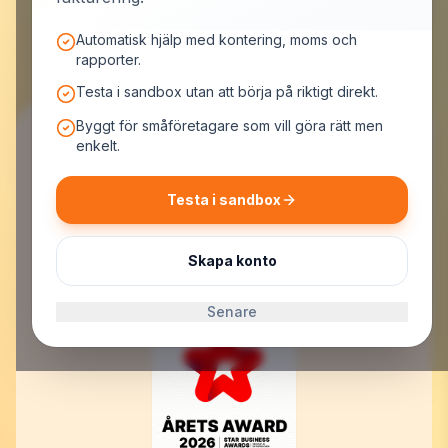
Automatisk hjälp med kontering, moms och
rapporter.
Testa i sandbox utan att börja på riktigt direkt.
Byggt för småföretagare som vill göra rätt men
enkelt.
Testa i sandbox
MrPotato AB
Malmskillnadsgatan 44, 111 57 Stockholm
Org.nr: 559523-7099
Skapa konto
E-post:
support@mrpotato.se
Senare