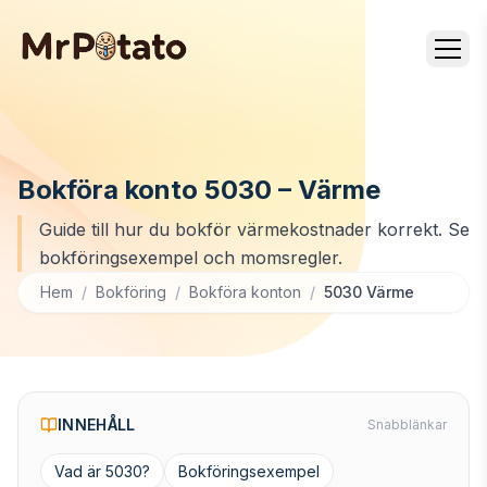
Bokföra konto 5030 – Värme
Guide till hur du bokför värmekostnader korrekt. Se
bokföringsexempel och momsregler.
Hem
/
Bokföring
/
Bokföra konton
/
5030 Värme
INNEHÅLL
Snabblänkar
Vad är 5030?
Bokföringsexempel